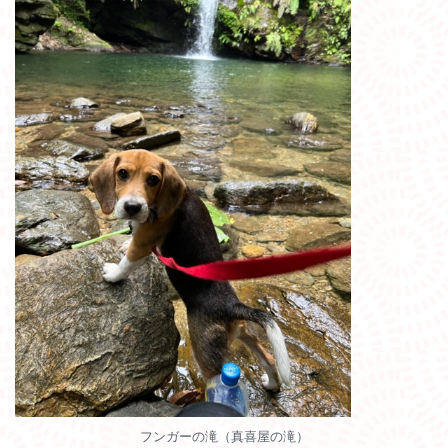
フンガーの滝（真喜屋の滝）